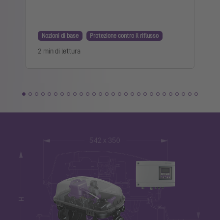
Nozioni di base
Protezione contro il riflusso
2 min di lettura
1