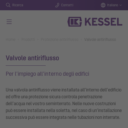
Ricerca
Contatti
Italiano
Vai al contenuto principale
You are here:
Home
Prodotti
Protezione antiriflusso
Valvole antiriflusso
Valvole antiriflusso
Per l’impiego all’interno degli edifici
Una valvola antiriflusso viene installata all’interno dell’edificio
ed offre una protezione sicura contro
la penetrazione
dell’acqua nel vostro seminterrato. Nelle nuove costruzioni
può essere installata nella soletta, nel caso di
un’installazione
successiva può essere integrata nelle tubazioni non interrate.