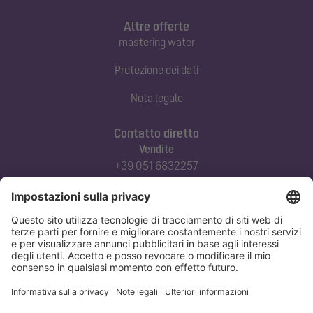
Altre offerte
mastering water
Protezione dei dati
Nota legale
Contatto diretto
Vendite
+39 051 6832257
commerciale@kessel-italia.it
Servizio tecnico clienti
+39 342-8970379
assistenza@kessel-italia.it