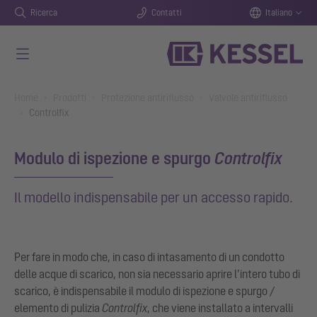
Ricerca
Contatti
Italiano
Vai al contenuto principale
You are here:
Home
Prodotti
Protezione antiriflusso
Valvole antiriflusso
Controlfix
Modulo di ispezione e spurgo
Controlfix
Il modello indispensabile per un accesso rapido.
Per fare in modo che, in caso di intasamento di un condotto
delle acque di scarico, non sia necessario aprire l’intero tubo di
scarico, è indispensabile il modulo di ispezione e spurgo /
elemento di pulizia
Controlfix
, che viene installato a intervalli