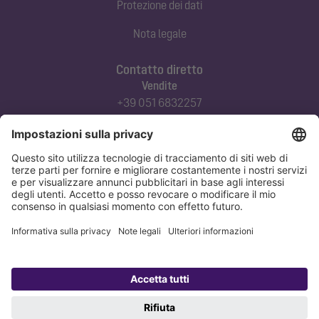
Protezione dei dati
Nota legale
Contatto diretto
Vendite
+39 051 6832257
commerciale@kessel-italia.it
Servizio tecnico clienti
+39 342-8970379
assistenza@kessel-italia.it
Protezione dei dati
Nota legale
Copyright 1998-2026 KESSEL SE + Co. KG, Bahnhofstraße 31, 85101 Lenting,