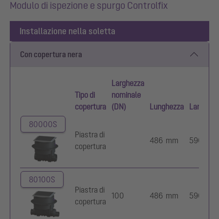
Modulo di ispezione e spurgo Controlfix
Installazione nella soletta
Con copertura nera
Larghezza
Tipo di
nominale
copertura
(DN)
Lunghezza
Larghezz
80000S
Piastra di
486 mm
590 mm
copertura
80100S
Piastra di
100
486 mm
590 mm
copertura