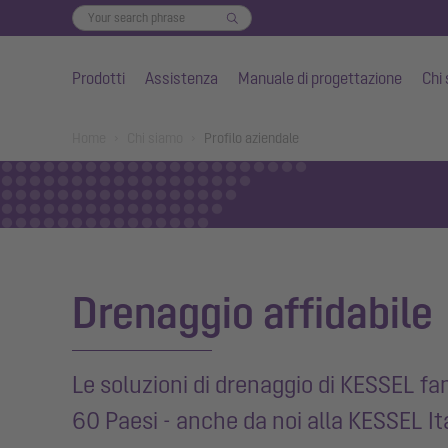
Prodotti
Assistenza
Manuale di progettazione
Chi
Vai al contenuto principale
You are here:
Home
Chi siamo
Profilo aziendale
Drenaggio affidabile
Le soluzioni di drenaggio di KESSEL fa
60 Paesi - anche da noi alla KESSEL Ita