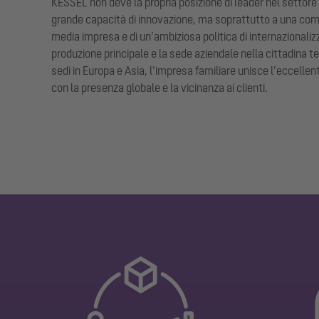
KESSEL non deve la propria posizione di leader nel settore 
grande capacità di innovazione, ma soprattutto a una comb
media impresa e di un’ambiziosa politica di internazionaliz
produzione principale e la sede aziendale nella cittadina t
sedi in Europa e Asia, l’impresa familiare unisce l’eccell
con la presenza globale e la vicinanza ai clienti.