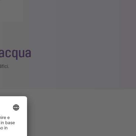
’acqua
fici.