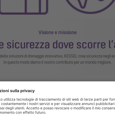
Visione e missione
e sicurezza dove scorre l
delle soluzioni di drenaggio innovative, KESSEL crea sicurezza negli edi
In questo modo diamo il nostro contributo per un mondo migliore.
KESSEL Italia