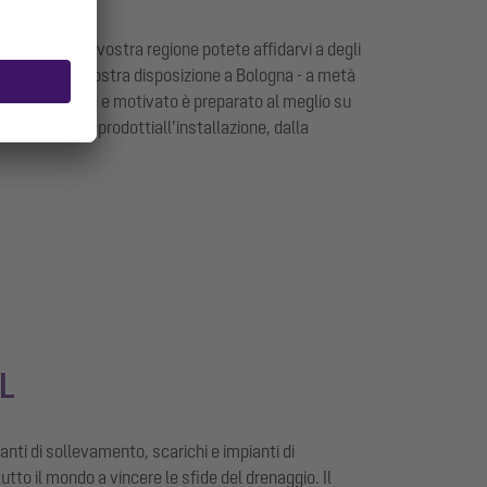
 anche nella vostra regione potete affidarvi a degli
L Italia è a vostra disposizione a Bologna - a metà
l
team giovane e
motivato
è preparato al meglio su
alla
scelta dei prodotti
all’
installazione,
dalla
EL
anti di sollevamento, scarichi e impianti di
utto il mondo a vincere le sfide del drenaggio. Il