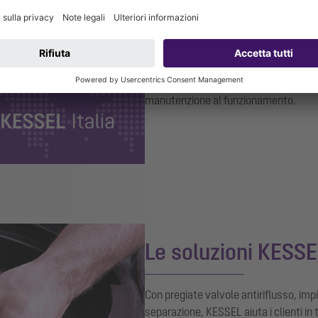
La produzione avviene in Germania, ma
interlocutori personali.
Dal 2011 KESSE
strada tra Milano, Firenze e Venezia.
I
tutti gli aspetti dei prodotti KESSEL:
d
manutenzione al
funzionamento
.
Le soluzioni KESS
Con pregiate valvole antiriflusso, impi
separazione, KESSEL aiuta i clienti in t