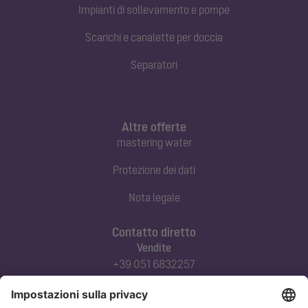
Impianti di sollevamento e pompe
Scarichi e canalette per doccia
Separatori
Altre offerte
mastering water
Protezione dei dati
Nota legale
Contatto diretto
Vendite
+39 051 6832257
commerciale@kessel-italia.it
Servizio tecnico clienti