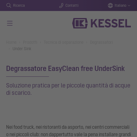
Ricerca
Contatti
Italiano
Vai al contenuto principale
You are here:
Home
Prodotti
Tecnica di separazione
Degrassatori
Under Sink
Degrassatore EasyClean free UnderSink
Soluzione pratica per le piccole quantità di acque
di scarico.
Nei food truck, nei ristoranti da asporto, nei centri commerciali
o nei piccoli club: non dappertutto vale la pena installare grandi