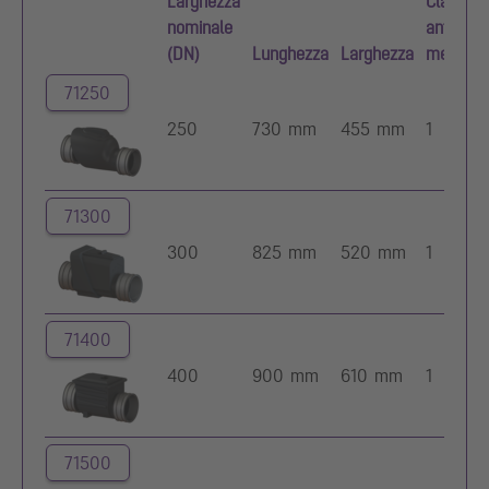
Larghezza
Clapet
nominale
antiriflu
(DN)
Lunghezza
Larghezza
meccani
71250
250
730 mm
455 mm
1
71300
300
825 mm
520 mm
1
71400
400
900 mm
610 mm
1
71500