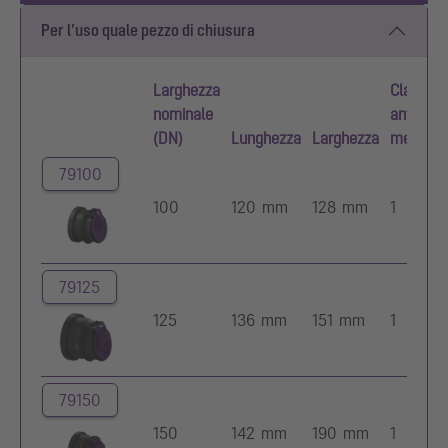
Per l’uso quale pezzo di chiusura
Larghezza
Clapet
nominale
antiriflu
(DN)
Lunghezza
Larghezza
meccani
79100
100
120 mm
128 mm
1
79125
125
136 mm
151 mm
1
79150
150
142 mm
190 mm
1