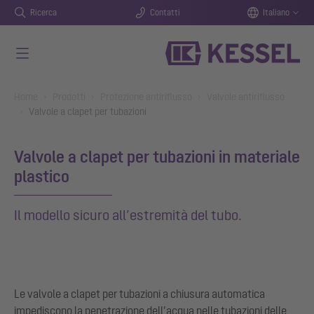
Ricerca
Contatti
Italiano
Vai al contenuto principale
You are here:
Home
Prodotti
Protezione antiriflusso
Valvole antiriflusso
Valvole a clapet per tubazioni
Valvole a clapet per tubazioni in materiale
plastico
Il modello sicuro all’estremità del tubo.
Le valvole a clapet per tubazioni a chiusura automatica
impediscono la penetrazione dell’acqua nelle tubazioni delle