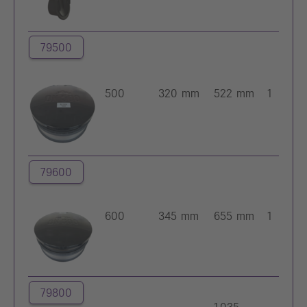
79500
500
320 mm
522 mm
1
79600
600
345 mm
655 mm
1
79800
1.035