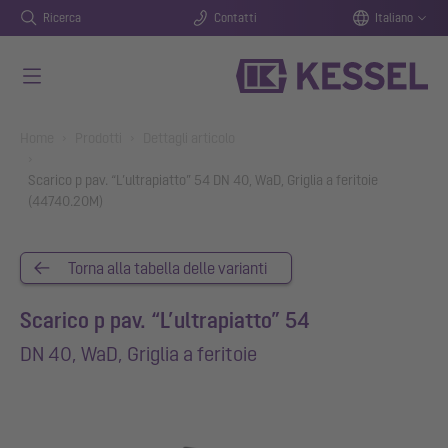
Ricerca
Contatti
Italiano
Vai al contenuto principale
You are here:
Home
Prodotti
Dettagli articolo
Scarico p pav. “L’ultrapiatto” 54 DN 40, WaD, Griglia a feritoie
(44740.20M)
Torna alla tabella delle varianti
Scarico p pav. “L’ultrapiatto” 54
DN 40, WaD, Griglia a feritoie