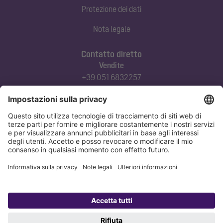
Protezione dei dati
Nota legale
Contatto diretto
Vendite
+39 051 6832257
commerciale@kessel-italia.it
Servizio tecnico clienti
+39 342-8970379
assistenza@kessel-italia.it
Protezione dei dati
Nota legale
Copyright 1998-2026 KESSEL SE + Co. KG, Bahnhofstraße 31, 85101 Lenting,