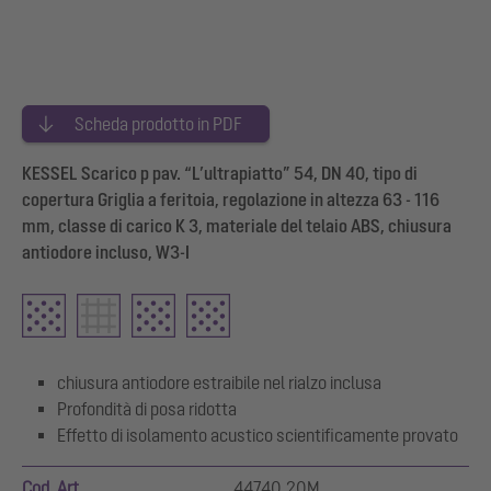
Scheda prodotto in PDF
KESSEL Scarico p pav. “L’ultrapiatto” 54, DN 40, tipo di
copertura Griglia a feritoia, regolazione in altezza 63 - 116
mm, classe di carico K 3, materiale del telaio ABS, chiusura
antiodore incluso, W3-I
chiusura antiodore estraibile nel rialzo inclusa
Profondità di posa ridotta
Effetto di isolamento acustico scientificamente provato
Cod. Art.
44740.20M