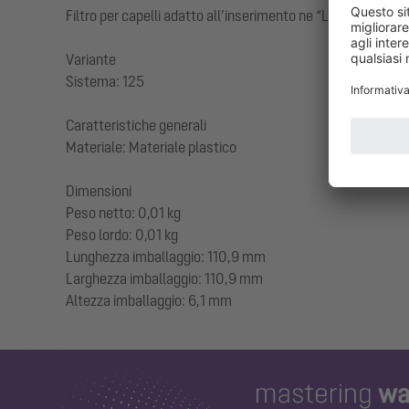
Filtro per capelli adatto all’inserimento ne “L’ultrapiatto
Variante
Sistema: 125
Caratteristiche generali
Materiale: Materiale plastico
Dimensioni
Peso netto: 0,01 kg
Peso lordo: 0,01 kg
Lunghezza imballaggio: 110,9 mm
Larghezza imballaggio: 110,9 mm