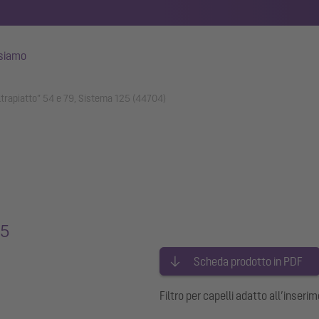
 siamo
’ultrapiatto” 54 e 79, Sistema 125 (44704)
25
Scheda prodotto in PDF
Filtro per capelli adatto all’inser