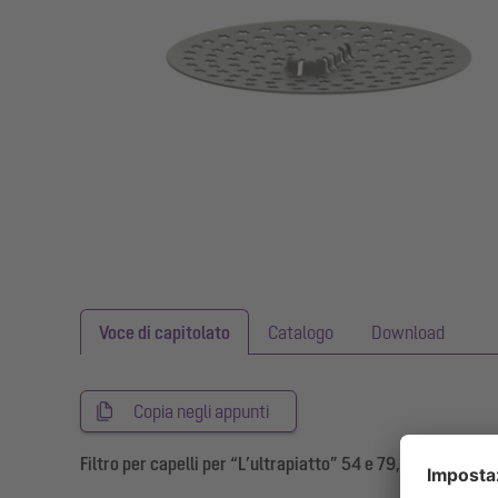
Voce di capitolato
Catalogo
Download
Copia negli appunti
Filtro per capelli per “L’ultrapiatto” 54 e 79, Sistema 125