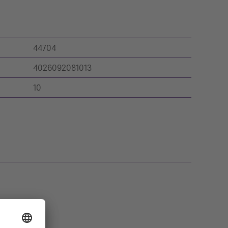
44704
4026092081013
10