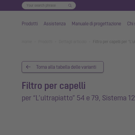
Prodotti
Assistenza
Manuale di progettazione
Chi
Vai al contenuto principale
You are here:
Home
Prodotti
Dettagli articolo
Filtro per capelli per “L
Torna alla tabella delle varianti
Filtro per capelli
per “L’ultrapiatto” 54 e 79, Sistema 1