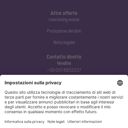
Altre offerte
mastering water
Protezione dei dati
Nota legale
Contatto diretto
Vendite
+39 051 6832257
commerciale@kessel-italia.it
Servizio tecnico clienti
+39 342-8970379
assistenza@kessel-italia.it