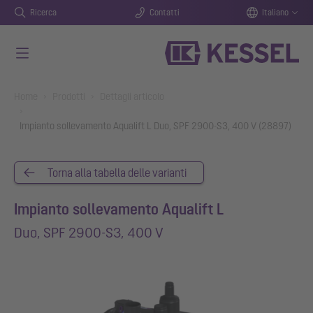
Ricerca
Contatti
Italiano
Vai al contenuto principale
You are here:
Home
Prodotti
Dettagli articolo
Impianto sollevamento Aqualift L Duo, SPF 2900-S3, 400 V (28897)
Torna alla tabella delle varianti
Impianto sollevamento Aqualift L
Duo, SPF 2900-S3, 400 V