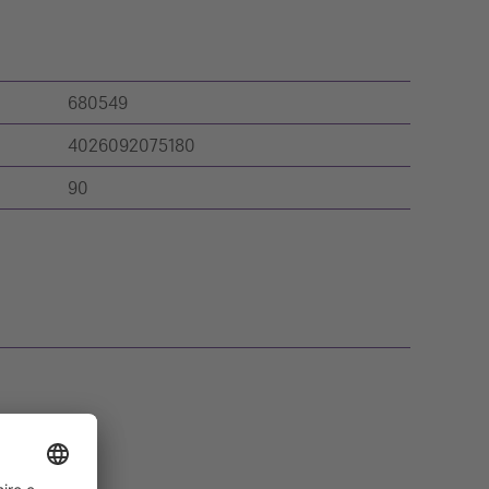
680549
4026092075180
90