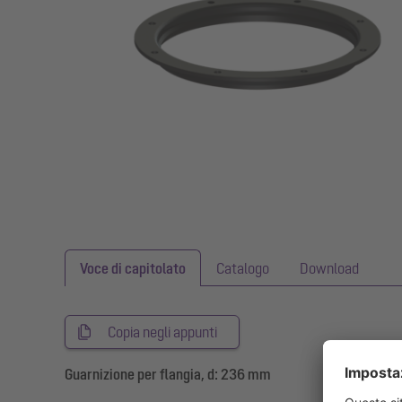
Voce di capitolato
Catalogo
Download
Copia negli appunti
Guarnizione per flangia, d: 236 mm