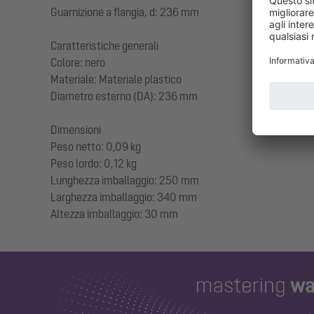
Guarnizione a flangia, d: 236 mm
Caratteristiche generali
Colore: nero
Materiale: Materiale plastico
Diametro esterno (DA): 236 mm
Dimensioni
Peso netto: 0,09 kg
Peso lordo: 0,12 kg
Lunghezza imballaggio: 250 mm
Larghezza imballaggio: 340 mm