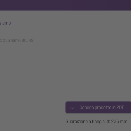
 siamo
, d: 236 mm (680549)
Scheda prodotto in PDF
Guarnizione a flangia, d: 236 mm