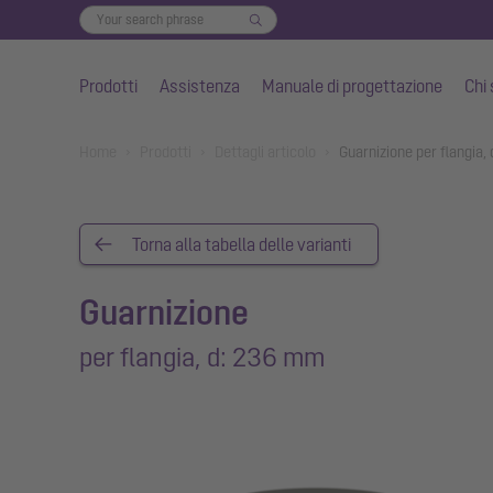
Prodotti
Assistenza
Manuale di progettazione
Chi
Vai al contenuto principale
You are here:
Home
Prodotti
Dettagli articolo
Guarnizione per flangia
Torna alla tabella delle varianti
Guarnizione
per flangia, d: 236 mm