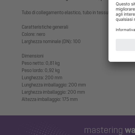
Tubo di collegamento elastico, tubo in tessuto di gomma c
Caratteristiche generali
Colore: nero
Larghezza nominale (DN): 100
Dimensioni
Peso netto: 0,81 kg
Peso lordo: 0,92 kg
Lunghezza: 200 mm
Lunghezza imballaggio: 200 mm
Larghezza imballaggio: 200 mm