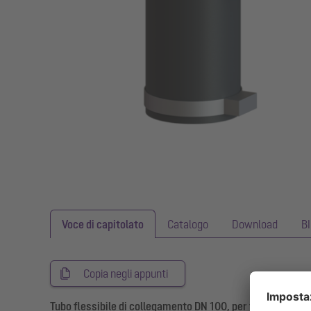
Voce di capitolato
Catalogo
Download
B
Copia negli appunti
Tubo flessibile di collegamento DN 100, per tubi a pressi