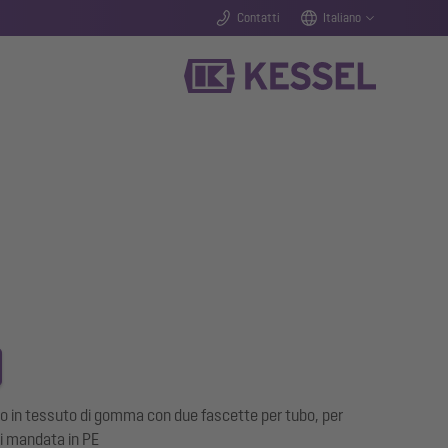
Contatti
Italiano
bo in tessuto di gomma con due fascette per tubo, per
di mandata in PE