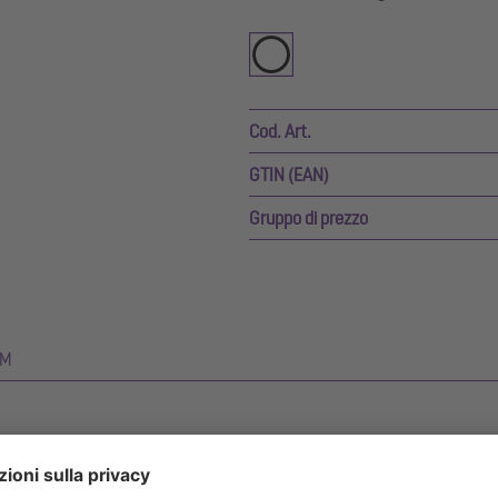
Cod. Art.
GTIN (EAN)
Gruppo di prezzo
IM
one in PE