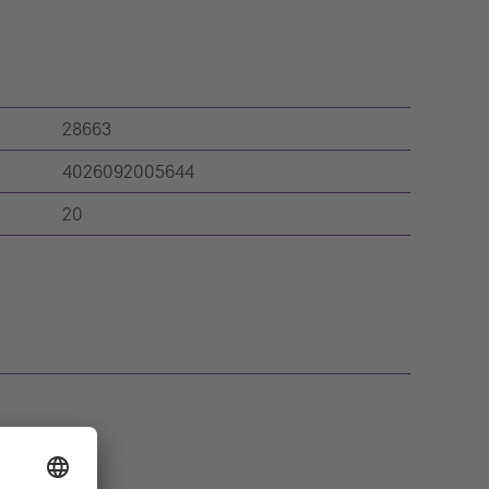
28663
4026092005644
20