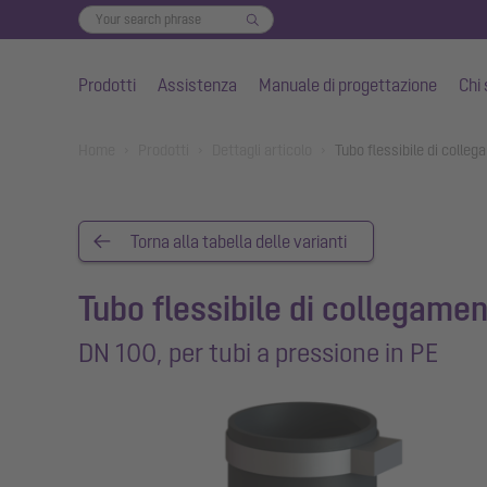
Prodotti
Assistenza
Manuale di progettazione
Chi
Vai al contenuto principale
You are here:
Home
Prodotti
Dettagli articolo
Tubo flessibile di colle
Torna alla tabella delle varianti
Tubo flessibile di collegame
DN 100, per tubi a pressione in PE