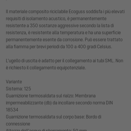
Il materiale composito riciclabile Ecoguss soddisfa i più elevati
requisiti di isolamento acustico, è permanentemente
resistente a 350 sostanze aggressive secondo la lista di
resistenza, è resistente alla temperatura e ha una superficie
permanentemente esente da corrosione. Può essere trattato
alla fiamma per brevi periodi da 100 a 400 gradi Celsius.
L'ugello di uscita è adatto per il collegamento ai tubi SML. Non
è richiesto il collegamento equipotenziale.
Variante
Sistema: 125
Guarnizione termosaldata sul rialzo: Membrana
impermeabilizzante (db) da incollare secondo norma DIN
18534
Guarnizione termosaldata sul corpo base: Bordo di
connessione
Altezza dell’acqua di sbarramento: 50 mm