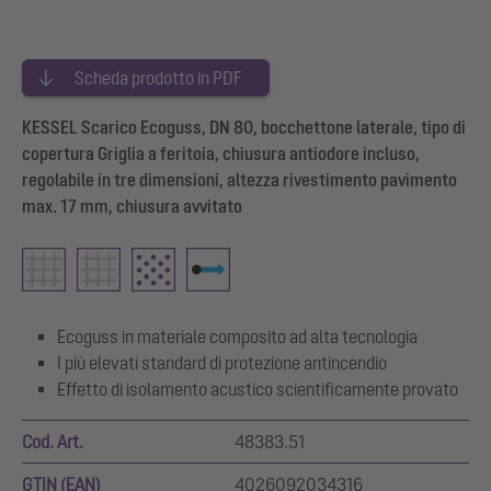
Scheda prodotto in PDF
KESSEL Scarico Ecoguss, DN 80, bocchettone laterale, tipo di
copertura Griglia a feritoia, chiusura antiodore incluso,
regolabile in tre dimensioni, altezza rivestimento pavimento
max. 17 mm, chiusura avvitato
Ecoguss in materiale composito ad alta tecnologia
I più elevati standard di protezione antincendio
Effetto di isolamento acustico scientificamente provato
Cod. Art.
48383.51
GTIN (EAN)
4026092034316