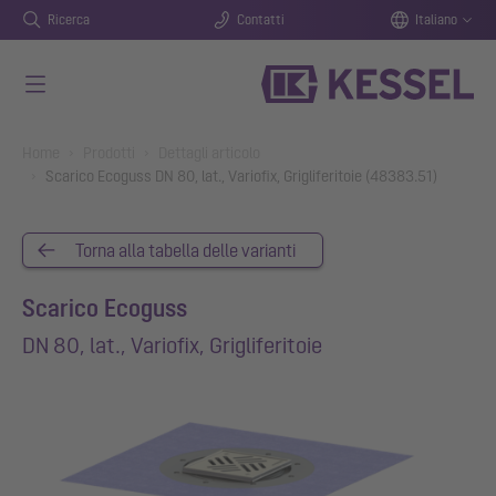
Ricerca
Contatti
Italiano
Vai al contenuto principale
You are here:
Home
Prodotti
Dettagli articolo
Scarico Ecoguss DN 80, lat., Variofix, Grigliferitoie (48383.51)
Torna alla tabella delle varianti
Scarico Ecoguss
DN 80, lat., Variofix, Grigliferitoie