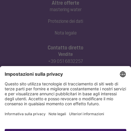
Altre offerte
mastering water
Protezione dei dati
Nota legale
Contatto diretto
Vendite
+39 051 6832257
commerciale@kessel-italia.it
Servizio tecnico clienti
+39 342-8970379
assistenza@kessel-italia.it