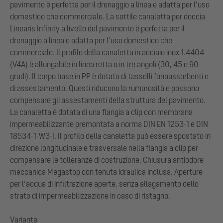
pavimento è perfetta per il drenaggio a linea e adatta per l’uso
domestico che commerciale. La sottile canaletta per doccia
Linearis Infinity a livello del pavimento è perfetta per il
drenaggio a linea e adatta per l’uso domestico che
commerciale. Il profilo della canaletta in acciaio inox 1.4404
(V4A) è allungabile in linea retta o in tre angoli (30, 45 e 90
gradi). Il corpo base in PP è dotato di tasselli fonoassorbenti e
di assestamento. Questi riducono la rumorosità e possono
compensare gli assestamenti della struttura del pavimento.
La canaletta è dotata di una flangia a clip con membrana
impermeabilizzante premontata a norma DIN EN 1253-1 e DIN
18534-1-W3-I. Il profilo della canaletta può essere spostato in
direzione longitudinale e trasversale nella flangia a clip per
compensare le tolleranze di costruzione. Chiusura antiodore
meccanica Megastop con tenuta idraulica inclusa. Aperture
per l’acqua di infiltrazione aperte, senza allagamento dello
strato di impermeabilizzazione in caso di ristagno.
Variante