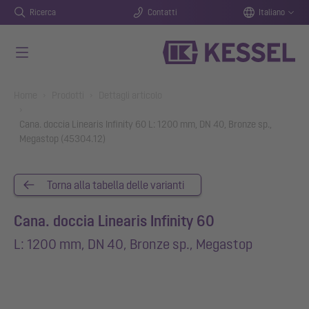
Ricerca
Contatti
Italiano
Vai al contenuto principale
You are here:
Home
Prodotti
Dettagli articolo
Cana. doccia Linearis Infinity 60 L: 1200 mm, DN 40, Bronze sp.,
Megastop (45304.12)
Torna alla tabella delle varianti
Cana. doccia Linearis Infinity 60
L: 1200 mm, DN 40, Bronze sp., Megastop