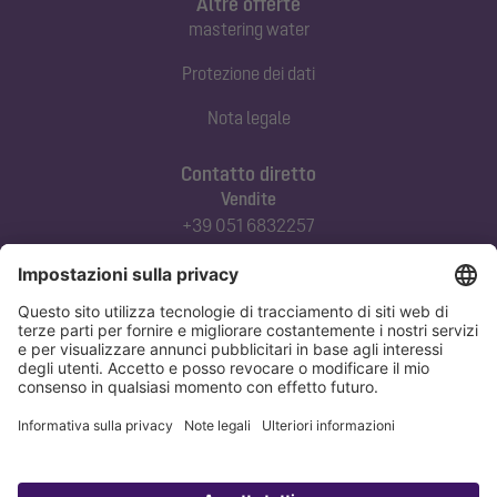
Altre offerte
mastering water
Protezione dei dati
Nota legale
Contatto diretto
Vendite
+39 051 6832257
commerciale@kessel-italia.it
Servizio tecnico clienti
+39 342-8970379
assistenza@kessel-italia.it