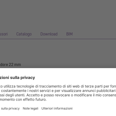
ssori
Catalogo
Download
BIM
iodore 22 mm
4 è realizzato in materiale plastico ed è dotato di una chiusura antiodor
lo strato di impermeabilizzazione in caso di ristagno.
ermeabilizzante montata in fabbrica (WaD) secondo norma DIN 1853