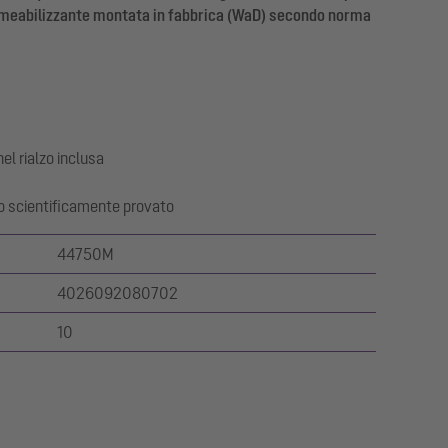
eabilizzante montata in fabbrica (WaD) secondo norma
el rialzo inclusa
co scientificamente provato
44750M
4026092080702
10