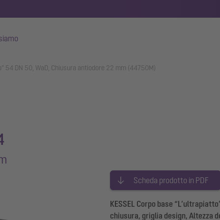
 siamo
tto” 54 DN 50, WaD, Chiusura antiodore 22 mm (44750M)
4
mm
Scheda prodotto in PDF
KESSEL Corpo base “L’ultrapiatt
chiusura, griglia design, Altezza