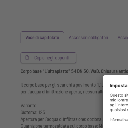
Voce di capitolato
Accessori obbligatori
Acce
Copia negli appunti
Corpo base “L’ultrapiatto” 54 DN 50, WaD, Chiusura ant
Il corpo base per gli scarichi a pavimento “L’ultrapiatto” 5
per l’acqua di infiltrazione aperta, nessun allagamento del
Variante
Sistema: 125
Apertura per l’acqua di infiltrazione: opzionale
Guarnizione termosaldata sul corpo base: Membrana imp