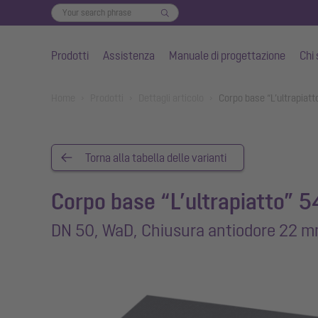
Prodotti
Assistenza
Manuale di progettazione
Chi
Vai al contenuto principale
You are here:
Home
Prodotti
Dettagli articolo
Corpo base “L’ultrapia
Torna alla tabella delle varianti
Corpo base “L’ultrapiatto” 5
DN 50, WaD, Chiusura antiodore 22 