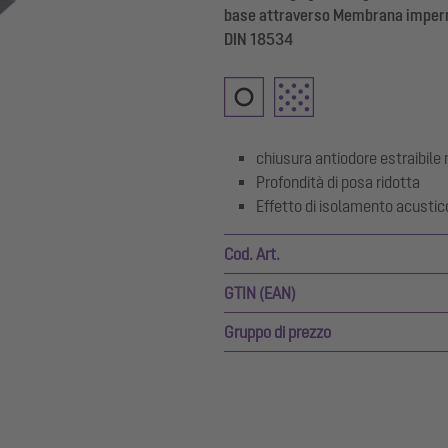
base attraverso Membrana imperm
DIN 18534
chiusura antiodore estraibile n
Profondità di posa ridotta
Effetto di isolamento acusti
Cod. Art.
GTIN (EAN)
Gruppo di prezzo