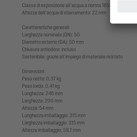
Classe di esposizione all’acqua a norma 18534-1 (fino al 
Altezza dell’acqua di sbarramento: 22 mm
Caratteristiche generali
Larghezza nominale (DN): 50
Diametro esterno (DA): 50 mm
Chiusura antiodore: incluso
Sostenibile: grazie all’impiego di materiale riciclato
Dimensioni
Peso netto: 0,37 kg
Peso lordo: 0,41 kg
Lunghezza: 246 mm
Larghezza: 200 mm
Altezza: 54 mm
Lunghezza imballaggio: 315 mm
Larghezza imballaggio: 315 mm
Altezza imballaggio: 59,7 mm