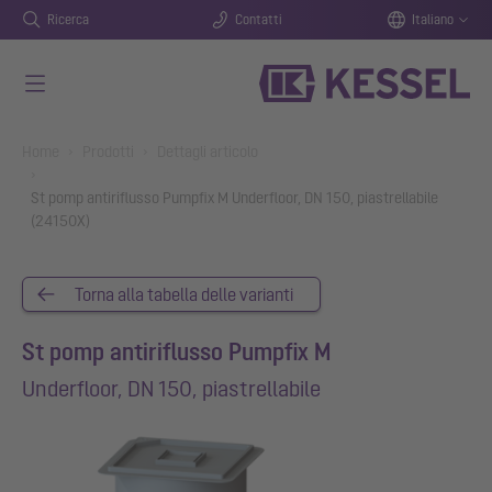
Ricerca
Contatti
Italiano
Vai al contenuto principale
You are here:
Home
Prodotti
Dettagli articolo
St pomp antiriflusso Pumpfix M Underfloor, DN 150, piastrellabile
(24150X)
Torna alla tabella delle varianti
St pomp antiriflusso Pumpfix M
Underfloor, DN 150, piastrellabile