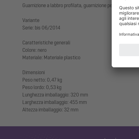
Guarnizione a labbro profilata, guarnizione per condotto del 
Variante
Serie: bis 06/2014
Caratteristiche generali
Colore: nero
Materiale: Materiale plastico
Dimensioni
Peso netto: 0,47 kg
Peso lordo: 0,53 kg
Lunghezza imballaggio: 320 mm
Larghezza imballaggio: 455 mm