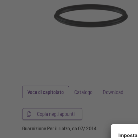
Voce di capitolato
Catalogo
Download
Copia negli appunti
Guarnizione Per il rialzo, da 07/ 2014