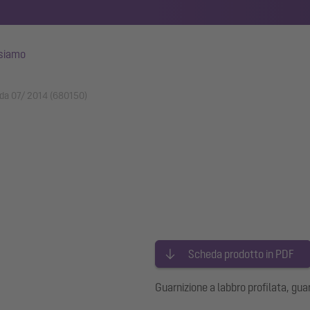
 siamo
o, da 07/ 2014 (680150)
Scheda prodotto in PDF
Guarnizione a labbro profilata, guar