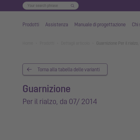
Prodotti
Assistenza
Manuale di progettazione
Chi
Vai al contenuto principale
You are here:
Home
Prodotti
Dettagli articolo
Guarnizione Per il rialz
Torna alla tabella delle varianti
Guarnizione
Per il rialzo, da 07/ 2014