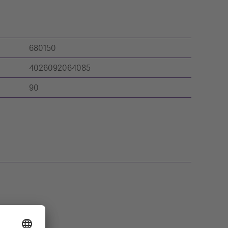
680150
4026092064085
90