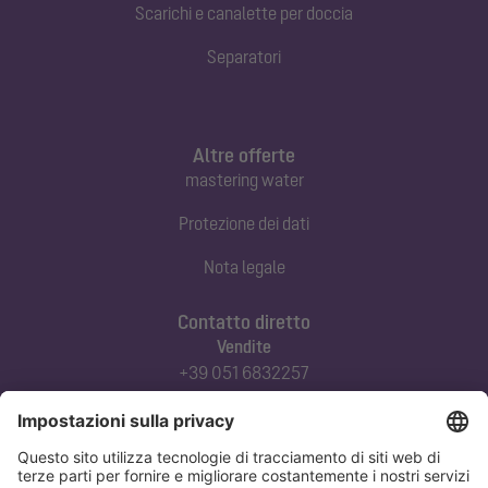
Scarichi e canalette per doccia
Separatori
Altre offerte
mastering water
Protezione dei dati
Nota legale
Contatto diretto
Vendite
+39 051 6832257
commerciale@kessel-italia.it
Servizio tecnico clienti
+39 342-8970379