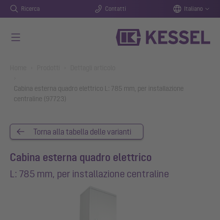
Ricerca
Contatti
Italiano
Vai al contenuto principale
You are here:
Home
Prodotti
Dettagli articolo
Cabina esterna quadro elettrico L: 785 mm, per installazione
centraline (97723)
Torna alla tabella delle varianti
Cabina esterna quadro elettrico
L: 785 mm, per installazione centraline