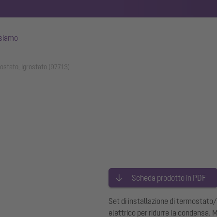
 siamo
mostato, Igrostato (97713)
Scheda prodotto in PDF
Set di installazione di termostato/
elettrico per ridurre la condensa