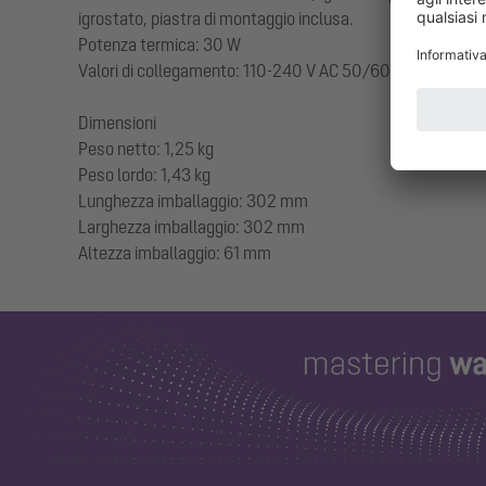
igrostato, piastra di montaggio inclusa.
Potenza termica: 30 W
Valori di collegamento: 110-240 V AC 50/60 Hz
Dimensioni
Peso netto: 1,25 kg
Peso lordo: 1,43 kg
Lunghezza imballaggio: 302 mm
Larghezza imballaggio: 302 mm