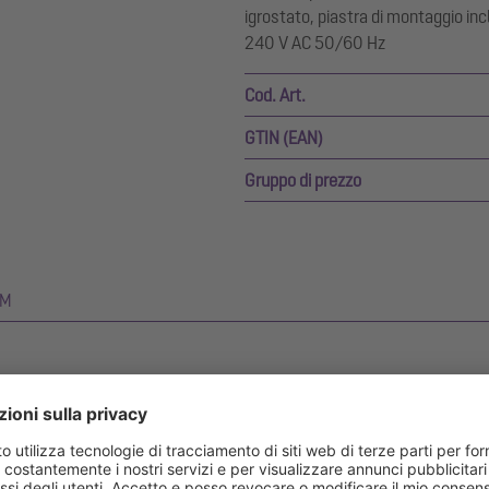
igrostato, piastra di montaggio in
240 V AC 50/60 Hz
Cod. Art.
GTIN (EAN)
Gruppo di prezzo
IM
lazione nel cabina esterna per quadro elettrico per ridurre la conden