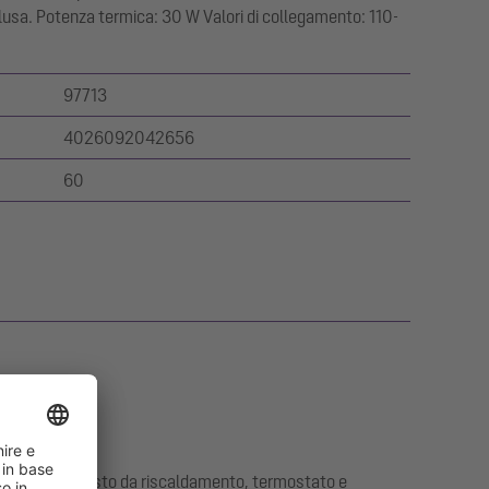
clusa. Potenza termica: 30 W Valori di collegamento: 110-
97713
4026092042656
60
sa. Modulo composto da riscaldamento, termostato e