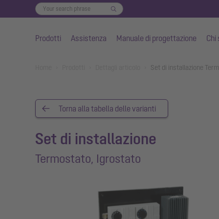
Prodotti
Assistenza
Manuale di progettazione
Chi
Vai al contenuto principale
You are here:
Home
Prodotti
Dettagli articolo
Set di installazione Ter
Torna alla tabella delle varianti
Set di installazione
Termostato, Igrostato