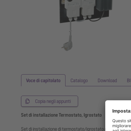
Voce di capitolato
Catalogo
Download
B
Copia negli appunti
Set di installazione Termostato, Igrostato
Set di installazione di termostato/igrostato per l’instal