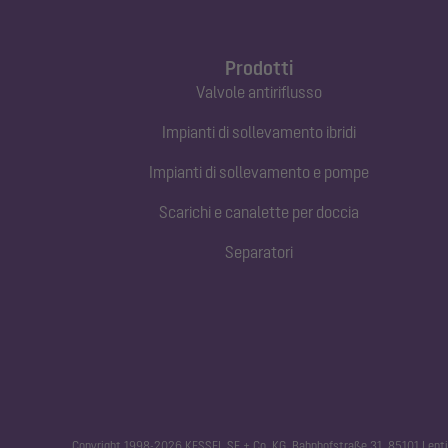
Prodotti
Valvole antiriflusso
Impianti di sollevamento ibridi
Impianti di sollevamento e pompe
Scarichi e canalette per doccia
Separatori
Copyright 1998-2026 KESSEL SE + Co. KG, Bahnhofstraße 31, 85101 Lenti