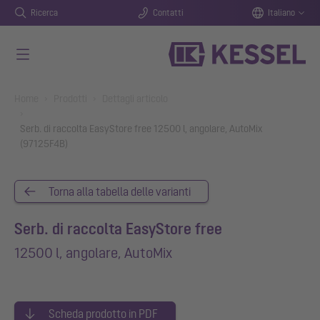
Ricerca
Contatti
Italiano
Vai al contenuto principale
You are here:
Home
Prodotti
Dettagli articolo
Serb. di raccolta EasyStore free 12500 l, angolare, AutoMix
(97125F4B)
Torna alla tabella delle varianti
Serb. di raccolta EasyStore free
12500 l, angolare, AutoMix
Scheda prodotto in PDF