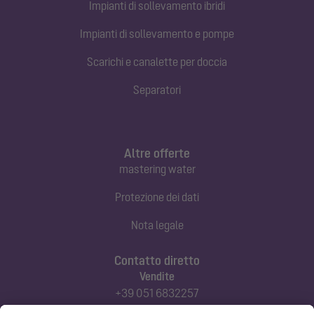
Impianti di sollevamento ibridi
Impianti di sollevamento e pompe
Scarichi e canalette per doccia
Separatori
Altre offerte
mastering water
Protezione dei dati
Nota legale
Contatto diretto
Vendite
+39 051 6832257
commerciale@kessel-italia.it