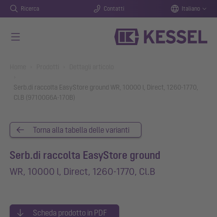
Ricerca
Contatti
Italiano
Vai al contenuto principale
You are here:
Home
Prodotti
Dettagli articolo
Serb.di raccolta EasyStore ground WR, 10000 l, Direct, 1260-1770,
Cl.B (97100G6A-170B)
Torna alla tabella delle varianti
Serb.di raccolta EasyStore ground
WR, 10000 l, Direct, 1260-1770, Cl.B
Scheda prodotto in PDF