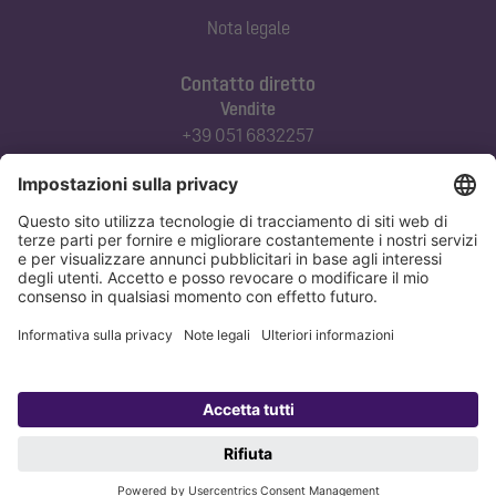
Nota legale
Contatto diretto
Vendite
+39 051 6832257
commerciale@kessel-italia.it
Servizio tecnico clienti
+39 342-8970379
assistenza@kessel-italia.it
Protezione dei dati
Nota legale
Copyright 1998-2026 KESSEL SE + Co. KG, Bahnhofstraße 31, 85101 Lenting,
Deutschland