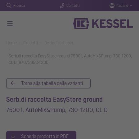
Ricerca
Contatti
Italiano
Vai al contenuto principale
You are here:
Home
Prodotti
Dettagli articolo
Serb.di raccolta EasyStore ground 7500 l, AutoMix&Pump, 730-1200,
Cl. D (97075G5C-120D)
Torna alla tabella delle varianti
Serb.di raccolta EasyStore ground
7500 l, AutoMix&Pump, 730-1200, Cl. D
Scheda prodotto in PDF