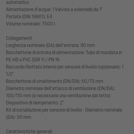
automatico
Alimentazione d’acqua: 1 Valvola a solenoide da 1"
Portata (DIN 19901): E4
Volume nominale: 7500 l
Collegamenti
Larghezza nominale (DA) dell’entrata: 90 mm
Bocchettone di entrata di alimentazione: Tubo di mandata in
PE-HD o PVC SDR 11 / PN 16
Raccordo filettato interno per sensore di livello (opzionale): 1
1/2"
Bocchettone di smaltimento (DN/DA): 60/75 mm
Diametro nominale dell'attacco di ventilazione (DN/DA):
100/110 mm (è necessaria una ventilazione dal tetto)
Dispositivo di riempimento: 2"
Kit di installazione per sensore di livello - Diametro nominale
(DA): 50 mm
Caratteristiche generali