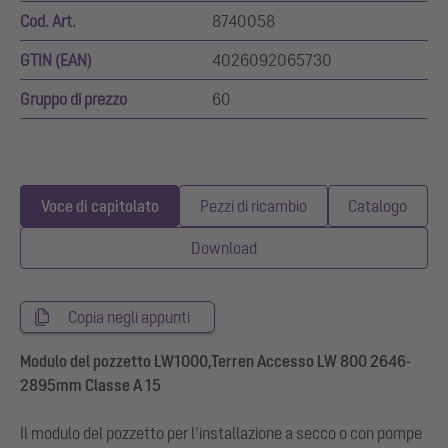
Cod. Art.
8740058
GTIN (EAN)
4026092065730
Gruppo di prezzo
60
Voce di capitolato
Pezzi di ricambio
Catalogo
Download
Copia negli appunti
Modulo del pozzetto LW1000,Terren Accesso LW 800 2646-
2895mm Classe A 15
Il modulo del pozzetto per l’installazione a secco o con pompe