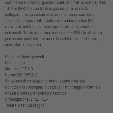
sommerse è dotato di gradini di salita montati a norma DIN EN
13101 e BGR 177, con tutte le guarnizioni e i cunei di
collegamento necessari nonché con un cono con rialzo
telescopico. I pezzi intermedi in materiale plastico (PE)
resistente nel tempo offrono opzioni di collegamento
universali. Grazie al sistema modulare KESSEL, la struttura
può essere combinata in modo flessibile con pezzi intermedi,
cono, rialzo e copertura.
Caratteristiche generali
Colore: nero
Materiale: PE-HD
Norma: EN 13598-2
Situazione di installazione: installazione interrata
Condizioni di consegna: In pezzi per il montaggio in cantiere
(mezzi di salita premontati in fabbrica)
Omologazione: Z-42.1-527
Tenuta: a tenuta stagna