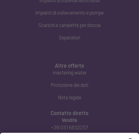
Impianti di sollevamento ibridi
Impianti di sollevamento e pompe
Scarichi e canalette per doccia
Separatori
Altre offerte
mastering water
Protezione dei dati
Nota legale
Contatto diretto
Vendite
+39 051 6832257
commerciale@kessel-italia.it