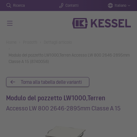
Ricerca
Contatti
Italiano
Vai al contenuto principale
You are here:
Home
Prodotti
Dettagli articolo
Modulo del pozzetto LW1000,Terren Accesso LW 800 2646-2895mm
Classe A 15 (8740058)
Torna alla tabella delle varianti
Modulo del pozzetto LW1000,Terren
Accesso LW 800 2646-2895mm Classe A 15