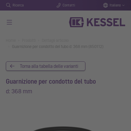
Ricerca
Contatti
Italiano
Vai al contenuto principale
You are here:
Home
Prodotti
Dettagli articolo
Guarnizione per condotto del tubo d: 368 mm (850112)
Torna alla tabella delle varianti
Guarnizione per condotto del tubo
d: 368 mm