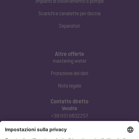
Impianti di sollevamento e pompe
Scarichi e canalette per doccia
Separatori
Altre offerte
mastering water
Protezione dei dati
Nota legale
Contatto diretto
Vendite
+39 051 6832257
commerciale@kessel-italia.it
Servizio tecnico clienti