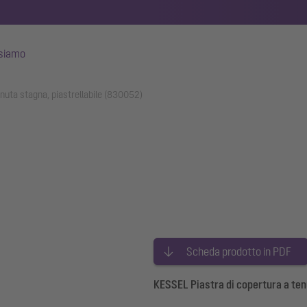
 siamo
enuta stagna, piastrellabile (830052)
Scheda prodotto in PDF
KESSEL Piastra di copertura a tenu