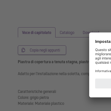
Voce di capitolato
Catalogo
Download
Copia negli appunti
Piastra di copertura a tenuta stagna, piastrellabile
Adatto per l'installazione nella soletta, compresa la guarn
Caratteristiche generali
Colore: grigio pietra
Materiale: Materiale plastico