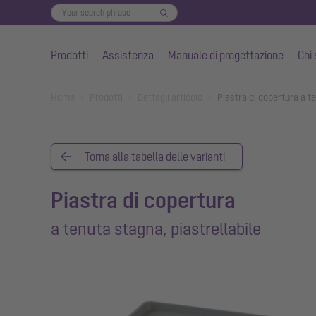
Prodotti
Assistenza
Manuale di progettazione
Chi
Vai al contenuto principale
You are here:
Home
Prodotti
Dettagli articolo
Piastra di copertura a t
Torna alla tabella delle varianti
Piastra di copertura
a tenuta stagna, piastrellabile