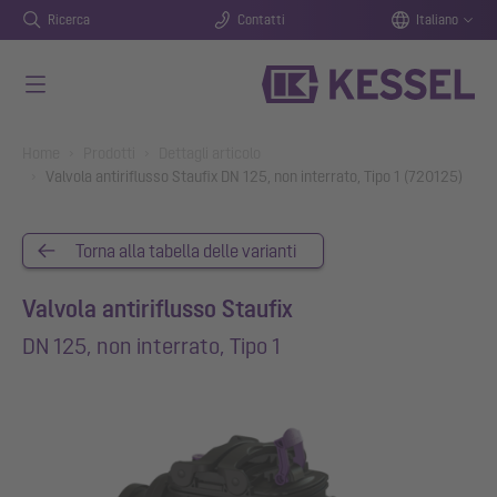
Ricerca
Contatti
Italiano
Vai al contenuto principale
You are here:
Home
Prodotti
Dettagli articolo
Valvola antiriflusso Staufix DN 125, non interrato, Tipo 1 (720125)
Torna alla tabella delle varianti
Valvola antiriflusso Staufix
DN 125, non interrato, Tipo 1