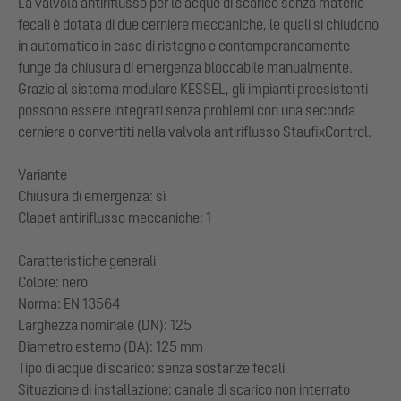
La valvola antiriflusso per le acque di scarico senza materie
fecali è dotata di due cerniere meccaniche, le quali si chiudono
in automatico in caso di ristagno e contemporaneamente
funge da chiusura di emergenza bloccabile manualmente.
Grazie al sistema modulare KESSEL, gli impianti preesistenti
possono essere integrati senza problemi con una seconda
cerniera o convertiti nella valvola antiriflusso StaufixControl.
Variante
Chiusura di emergenza: sì
Clapet antiriflusso meccaniche: 1
Caratteristiche generali
Colore: nero
Norma: EN 13564
Larghezza nominale (DN): 125
Diametro esterno (DA): 125 mm
Tipo di acque di scarico: senza sostanze fecali
Situazione di installazione: canale di scarico non interrato