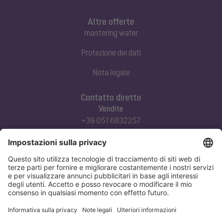
Altre offerte
mastering water
Protezione dei dati
Nota legale
Contatto diretto
Vendite
+39 051 6832257
commerciale@kessel-italia.it
Servizio tecnico clienti
+39 342-8970379
assistenza@kessel-italia.it