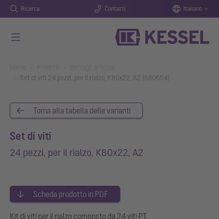
Ricerca
Contatti
Italiano
Vai al contenuto principale
You are here:
Home
Prodotti
Dettagli articolo
Set di viti 24 pezzi, per il rialzo, K80x22, A2 (680654)
Torna alla tabella delle varianti
Set di viti
24 pezzi, per il rialzo, K80x22, A2
Scheda prodotto in PDF
Kit di viti per il rialzo composto da 24 viti PT.