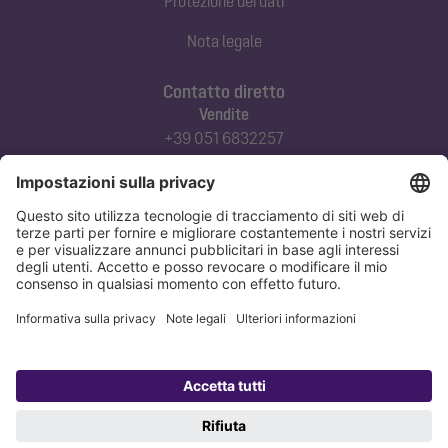
Protezione dei dati
Nota legale
Contatto diretto
Vendite
+39 051 6832257
commerciale@kessel-italia.it
Servizio tecnico clienti
+39 342-8970379
assistenza@kessel-italia.it
Protezione dei dati
Nota legale
Copyright 1998-2026 KESSEL SE + Co. KG, Bahnhofstraße 31, 85101 Lenting,
Deutschland