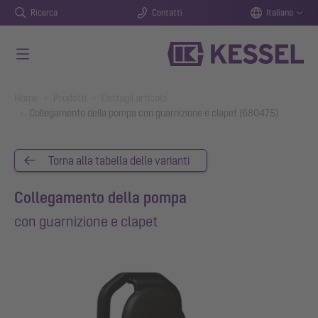
Ricerca
Contatti
Italiano
Vai al contenuto principale
You are here:
Home
Prodotti
Dettagli articolo
Collegamento della pompa con guarnizione e clapet (680475)
Torna alla tabella delle varianti
Collegamento della pompa
con guarnizione e clapet