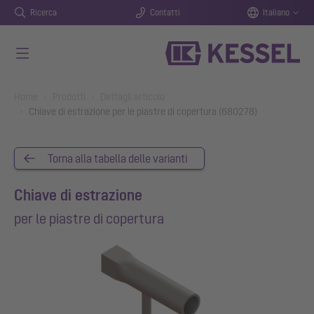
Ricerca
Contatti
Italiano
Vai al contenuto principale
You are here:
Home
Prodotti
Dettagli articolo
Chiave di estrazione per le piastre di copertura (680278)
Torna alla tabella delle varianti
Chiave di estrazione
per le piastre di copertura