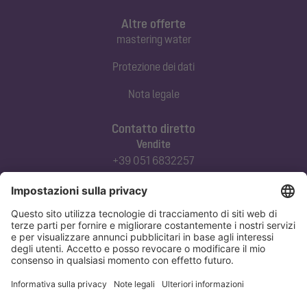
Altre offerte
mastering water
Protezione dei dati
Nota legale
Contatto diretto
Vendite
+39 051 6832257
commerciale@kessel-italia.it
Servizio tecnico clienti
+39 342-8970379
assistenza@kessel-italia.it