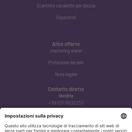
Scarichi e canalette per doccia
Separatori
Altre offerte
mastering water
Protezione dei dati
Nota legale
Contatto diretto
Vendite
+39 051 6832257
commerciale@kessel-italia.it
Servizio tecnico clienti
+39 342-8970379