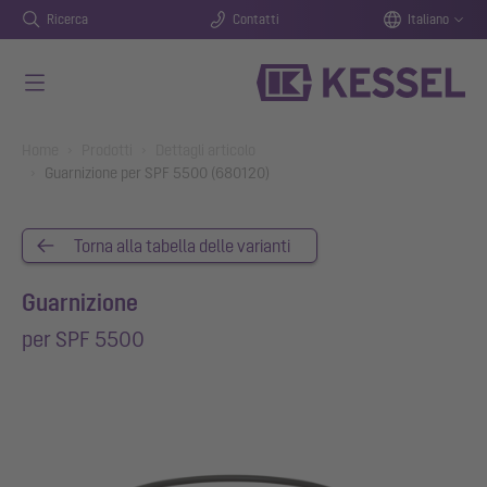
Ricerca
Contatti
Italiano
Vai al contenuto principale
You are here:
Home
Prodotti
Dettagli articolo
Guarnizione per SPF 5500 (680120)
Torna alla tabella delle varianti
Guarnizione
per SPF 5500