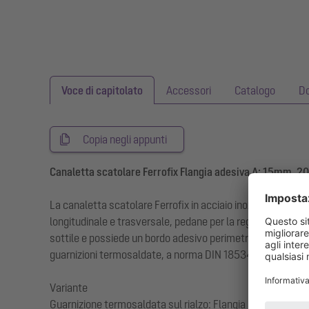
Voce di capitolato
Accessori
Catalogo
D
Copia negli appunti
Canaletta scatolare Ferrofix Flangia adesiva A: 15mm,
La canaletta scatolare Ferrofix in acciaio inox con uno sp
longitudinale e trasversale, pedane per la regolazione dell’
sottile e possiede un bordo adesivo perimetrale (15 mm di
guarnizioni termosaldate, a norma DIN 18534, per tutte le 
Variante
Guarnizione termosaldata sul rialzo: Flangia adesiva (adat