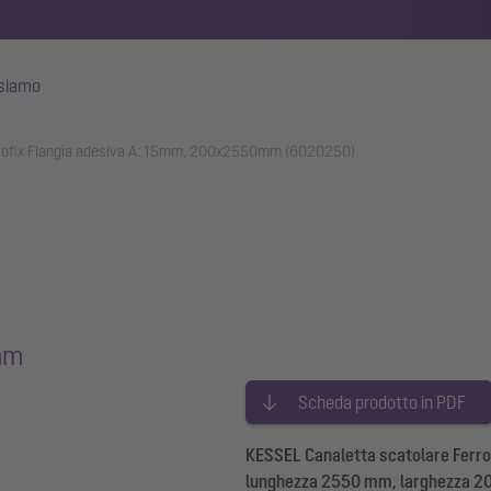
 siamo
rrofix Flangia adesiva A: 15mm, 200x2550mm (6020250)
mm
Scheda prodotto in PDF
KESSEL Canaletta scatolare Ferrof
lunghezza 2550 mm, larghezza 200 