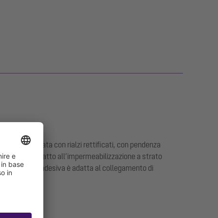
 è equipaggiata con rialzi rettificati, con pendenza
a canaletta è adatto all’impermeabilizzazione a strato
e. La flangia adesiva è adatta al collegamento di