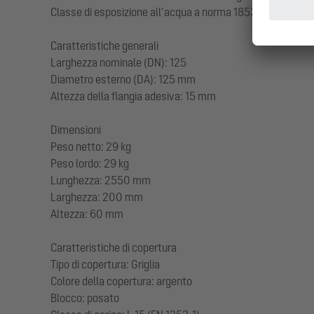
Classe di esposizione all’acqua a norma 18534-1 (fino al 
Caratteristiche generali
Larghezza nominale (DN): 125
Diametro esterno (DA): 125 mm
Altezza della flangia adesiva: 15 mm
Dimensioni
Peso netto: 29 kg
Peso lordo: 29 kg
Lunghezza: 2550 mm
Larghezza: 200 mm
Altezza: 60 mm
Caratteristiche di copertura
Tipo di copertura: Griglia
Colore della copertura: argento
Blocco: posato