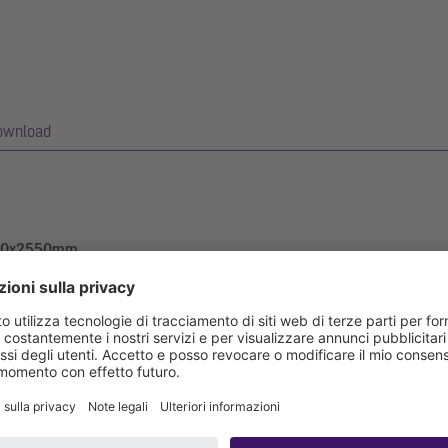
ownload
 200x2550mm
essore del materiale di 2,0 mm (mordenzato in soluzione di immersione)
altezza e con un bocchettone di uscita in acciaio inox. Il profilo dell
 profondità e smussato di 50 mm verso l’esterno) con giunture saldat
classi di esposizione all’acqua.
ta come barriera contro l’umidità)