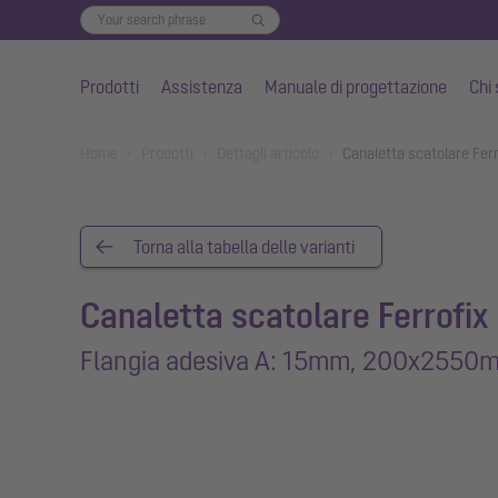
Prodotti
Assistenza
Manuale di progettazione
Chi
Vai al contenuto principale
You are here:
Home
Prodotti
Dettagli articolo
Canaletta scatolare Fe
Torna alla tabella delle varianti
Canaletta scatolare Ferrofix
Flangia adesiva A: 15mm, 200x2550