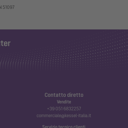
IN 51097
Contatto diretto
Vendite
+39 051 6832257
commerciale@kessel-italia.it
Servizio tecnico clienti