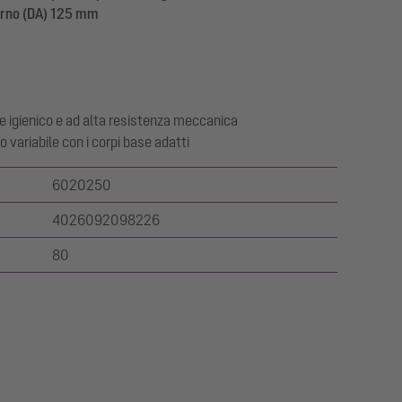
erno (DA) 125 mm
te igienico e ad alta resistenza meccanica
variabile con i corpi base adatti
6020250
4026092098226
80