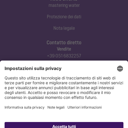
mastering water
Protezione dei dati
Nota legale
Contatto diretto
Vendite
+39 051 6832257
commerciale@kessel-italia.it
Servizio tecnico clienti
+39 342-8970379
assistenza@kessel-italia.it