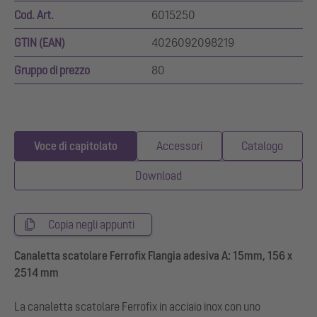
Cod. Art.
6015250
GTIN (EAN)
4026092098219
Gruppo di prezzo
80
Voce di capitolato
Accessori
Catalogo
Download
Copia negli appunti
Canaletta scatolare Ferrofix Flangia adesiva A: 15mm, 156 x
2514 mm
La canaletta scatolare Ferrofix in acciaio inox con uno