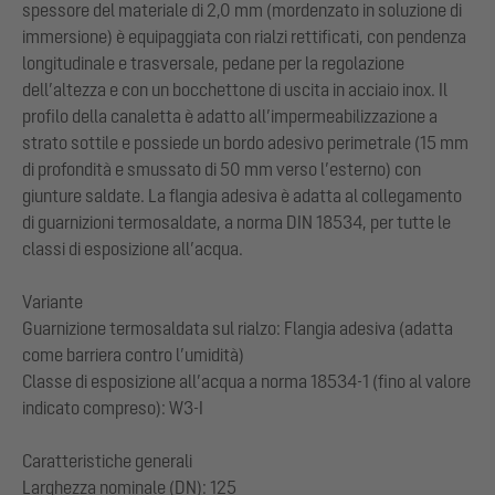
spessore del materiale di 2,0 mm (mordenzato in soluzione di
immersione) è equipaggiata con rialzi rettificati, con pendenza
longitudinale e trasversale, pedane per la regolazione
dell’altezza e con un bocchettone di uscita in acciaio inox. Il
profilo della canaletta è adatto all’impermeabilizzazione a
strato sottile e possiede un bordo adesivo perimetrale (15 mm
di profondità e smussato di 50 mm verso l’esterno) con
giunture saldate. La flangia adesiva è adatta al collegamento
di guarnizioni termosaldate, a norma DIN 18534, per tutte le
classi di esposizione all’acqua.
Variante
Guarnizione termosaldata sul rialzo: Flangia adesiva (adatta
come barriera contro l’umidità)
Classe di esposizione all’acqua a norma 18534-1 (fino al valore
indicato compreso): W3-I
Caratteristiche generali
Larghezza nominale (DN): 125