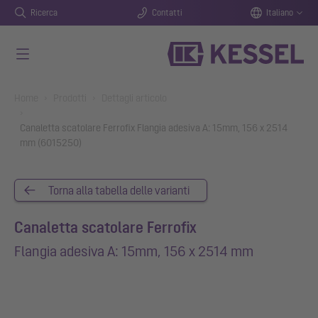
Ricerca
Contatti
Italiano
Vai al contenuto principale
You are here:
Home
Prodotti
Dettagli articolo
Canaletta scatolare Ferrofix Flangia adesiva A: 15mm, 156 x 2514
mm (6015250)
Torna alla tabella delle varianti
Canaletta scatolare Ferrofix
Flangia adesiva A: 15mm, 156 x 2514 mm