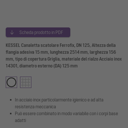
Scheda prodotto in PDF
KESSEL Canaletta scatolare Ferrofix, DN 125, Altezza della
flangia adesiva 15 mm, lunghezza 2514 mm, larghezza 156
mm, tipo di copertura Griglia, materiale del rialzo Acciaio inox
14301, diametro esterno (DA) 125 mm
In acciaio inox particolarmente igienico e ad alta
resistenza meccanica
Può essere combinato in modo variabile con i corpi base
adatti