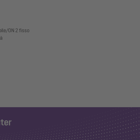
bile/ON 2 fisso
tà