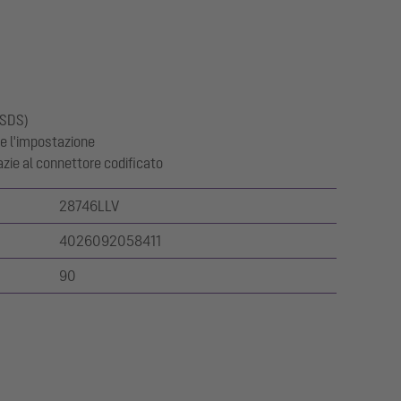
(SDS)
 e l'impostazione
azie al connettore codificato
28746LLV
4026092058411
90