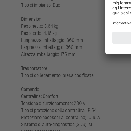
Tipo di impianto: Duo
Dimensioni
Peso netto: 3,64 kg
Peso lordo: 4,16 kg
Lunghezza imballaggio: 360 mm
Larghezza imballaggio: 360 mm
Altezza imballaggio: 175 mm
Trasportatore
Tipo di collegamento: presa codificata
Comando
Centralina: Comfort
Tensione di funzionamento: 230 V
Tipo di protezione della centralina: IP 54
Protezione necessaria (centralina): C 16 A
Sistema di auto-diagnostica (SDS): sì