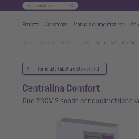
Prodotti
Assistenza
Manuale di progettazione
Chi
Vai al contenuto principale
You are here:
Home
Prodotti
Dettagli articolo
Centralina Comfort Duo
Torna alla tabella delle varianti
Centralina Comfort
Duo 230V 2 sonde conducimetriche v