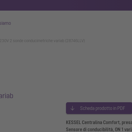
 siamo
 230V 2 sonde conducimetriche variab (28746LLV)
ariab
Scheda prodotto in PDF
KESSEL Centralina Comfort, presa 
Sensore di conducibilità, ON 1 vari