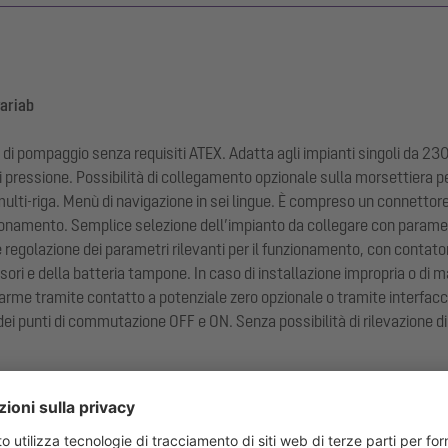
ariab
 di pompaggio senza requisiti ATEX. Adatta agli impianti singoli da 230
i pressione. Possibilità di collegamento opzionale sulla morsettiera p
multi-riga. Menù di navigazione in sei lingue. È compreso un connettore 
unzionamento. Semplice selezione dell’impianto da collegare con parame
ile regolazione dei parametri rilevanti per il funzionamento, con conta
sori e della batteria tampone. In caso di installazione impropria o di
allarme tramite contatto a potenziale zero opzionale o tramite interf
dei punti di commutazione OFF e ON. Senza possibilità di rilevazione di 