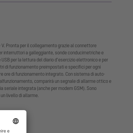
 V. Pronta per il collegamento grazie al connettore
er interruttori a galleggiante, sonde conducimetriche e
USB per la lettura del diario d’esercizio elettronico e per
tri di funzionamento preimpostati e specifici per ogni
tore ore di funzionamento integrato. Con sistema di auto-
 malfunzionamento, comparirà un segnale di allarme ottico e
accia seriale integrata (anche per modem GSM). Sono
un livello di allarme.