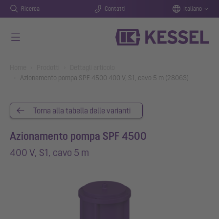
Ricerca
Contatti
Italiano
Vai al contenuto principale
You are here:
Home
Prodotti
Dettagli articolo
Azionamento pompa SPF 4500 400 V, S1, cavo 5 m (28063)
Torna alla tabella delle varianti
Azionamento pompa SPF 4500
400 V, S1, cavo 5 m