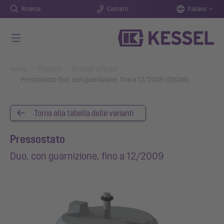
Ricerca
Contatti
Italiano
Vai al contenuto principale
You are here:
Home
Prodotti
Dettagli articolo
Pressostato Duo, con guarnizione, fino a 12/2009 (28046)
Torna alla tabella delle varianti
Pressostato
Duo, con guarnizione, fino a 12/2009