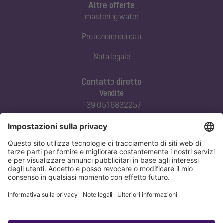
Altre offerte
mastering water
Protezione dei dati
Nota legale
Contatto diretto
Vendite
+39 051 6832257
commerciale@kessel-italia.it
Servizio tecnico clienti
+39 342-8970379
assistenza@kessel-italia.it